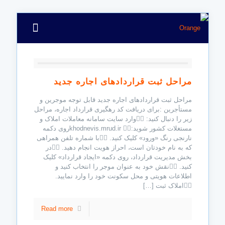
مراحل ثبت قراردادهای اجاره جدید
مراحل ثبت قراردادهای اجاره جدید قابل توجه موجرین و
مستأجرین :برای دریافت کد رهگیری قرارداد اجاره، مراحل
زیر را دنبال کنید: ۱⃣وارد سایت سامانه معاملات املاک و
مستغلات کشور شوید:khodnevis.mrud.ir ۲⃣روی دکمه
نارنجی رنگ «ورود» کلیک کنید. ۳⃣با شماره تلفن همراهی
که به نام خودتان است، احراز هویت انجام دهید. ۴⃣در
بخش مدیریت قرارداد، روی دکمه «ایجاد قرارداد» کلیک
کنید. ۵⃣نقش خود به عنوان موجر را انتخاب کنید و
اطلاعات هویتی و محل سکونت خود را وارد نمایید.
۶⃣املاک ثبت
[…]
Read more