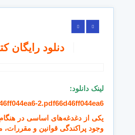
دنلود رایگان کت
لینک دانلود:
46ff044ea6-
2.pdf
66d46ff044ea6
یکی از دغدغه‌های اساسی در هنگام 
وجود پراکندگی قوانین و مقررات، م